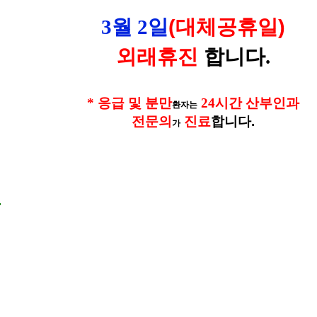
(대체공휴일)
3월 2
일
외래휴진
합니다
.
*
응급 및 분만
24
시간
산부인과
환자는
전문의
진료
합니다
.
가