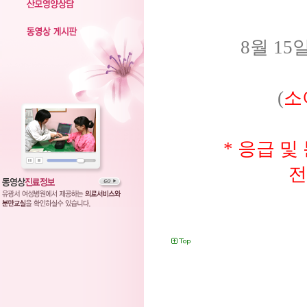
8
월
15
(
소
*
응급 및
전