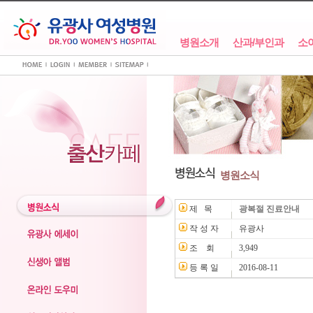
병원소개
산과/부인과
소
병원소식
제 목
광복절 진료안내
작 성 자
유광사
조 회
3,949
등 록 일
2016-08-11