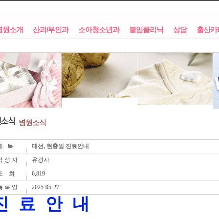
병원소개
산과/부인과
소아청소년과
불임클리닉
상담
출산카
병원소식
제 목
대선, 현충일 진료안내
 성 자
유광사
조 회
6,819
 록 일
2025-05-27
진 료 안 내