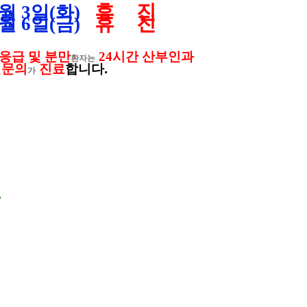
휴 진
월 3
일(화)
휴 진
6월 6일(금)
응급 및 분만
24
시간
산부인과
환자는
전문의
진료
합니다
.
가