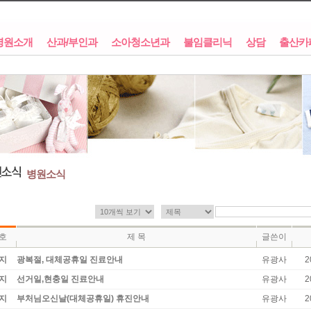
병원소개
산과/부인과
소아청소년과
불임클리닉
상담
출산카
병원소식
호
제 목
글쓴이
지
광복절, 대체공휴일 진료안내
유광사
2
지
선거일,현충일 진료안내
유광사
2
지
부처님오신날(대체공휴일) 휴진안내
유광사
2