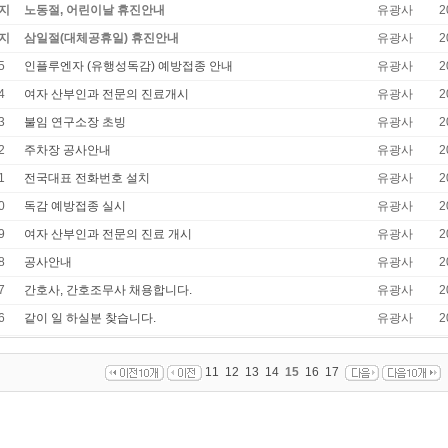
지
노동절, 어린이날 휴진안내
유광사
2
지
삼일절(대체공휴일) 휴진안내
유광사
2
5
인플루엔자 (유행성독감) 예방접종 안내
유광사
2
4
여자 산부인과 전문의 진료개시
유광사
2
3
불임 연구소장 초빙
유광사
2
2
주차장 공사안내
유광사
2
1
전국대표 전화번호 설치
유광사
2
0
독감 예방접종 실시
유광사
2
9
여자 산부인과 전문의 진료 개시
유광사
2
8
공사안내
유광사
2
7
간호사, 간호조무사 채용합니다.
유광사
2
6
같이 일 하실분 찾습니다.
유광사
2
11
12
13
14
15
16
17