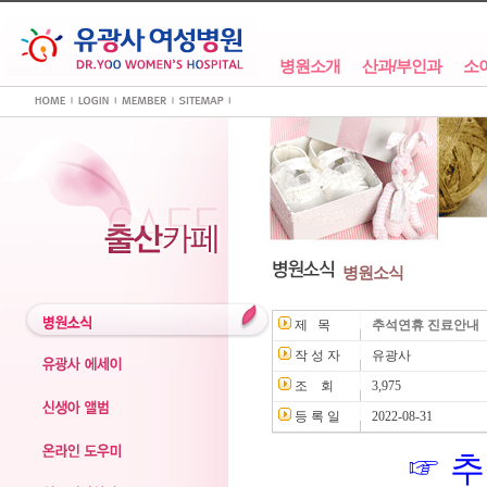
병원소개
산과/부인과
소
병원소식
제 목
추석연휴 진료안내
작 성 자
유광사
조 회
3,975
등 록 일
2022-08-31
☞
추