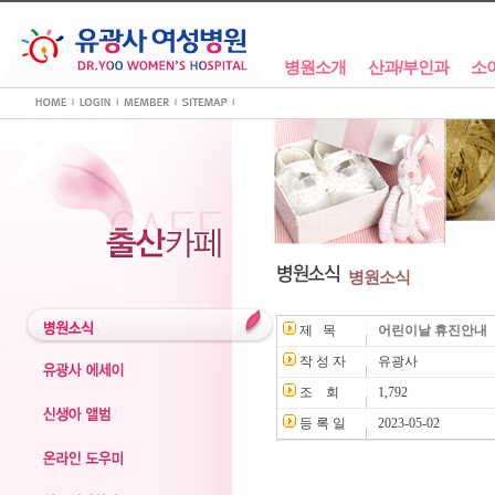
병원소개
산과/부인과
소
병원소식
제 목
어린이날 휴진안내
작 성 자
유광사
조 회
1,792
등 록 일
2023-05-02