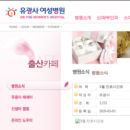
병원소개
산과/부인과
소
병원소식
제 목
3월 진료시간표
작 성 자
유광사
조 회
3,252
등 록 일
2020-03-03