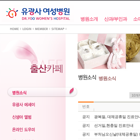
병원소개
산과/부인과
소
병원소식
번호
공지
광복절, 대체공휴일 진료안
공지
선거일,현충일 진료안내
공지
부처님오신날(대체공휴일)