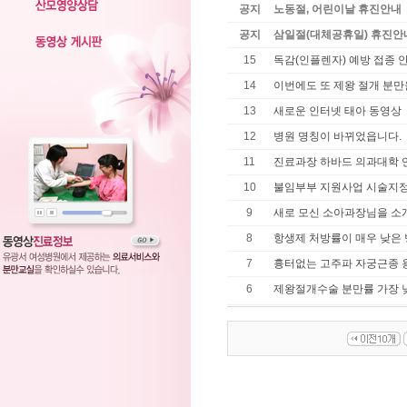
공지
노동절, 어린이날 휴진안내
공지
삼일절(대체공휴일) 휴진안
15
독감(인플렌자) 예방 접종 
14
이번에도 또 제왕 절개 분만율
13
새로운 인터넷 태아 동영상
12
병원 명칭이 바뀌었읍니다.
11
진료과장 하바드 의과대학 
10
불임부부 지원사업 시술지정
9
새로 모신 소아과장님을 소개
8
항생제 처방률이 매우 낮은 
7
흉터없는 고주파 자궁근종 
6
제왕절개수술 분만률 가장 낮