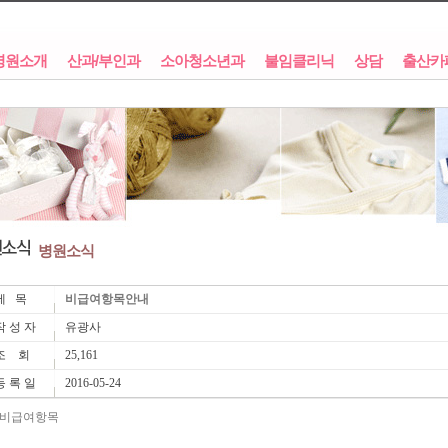
병원소개
산과/부인과
소아청소년과
불임클리닉
상담
출산카
병원소식
제 목
비급여항목안내
 성 자
유광사
조 회
25,161
 록 일
2016-05-24