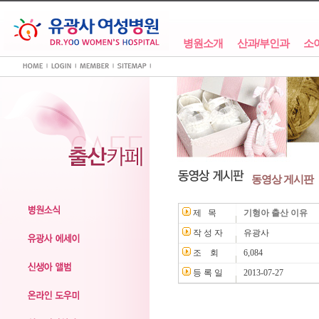
병원소개
산과/부인과
소
동영상 게시판
제 목
기형아 출산 이유
작 성 자
유광사
조 회
6,084
등 록 일
2013-07-27