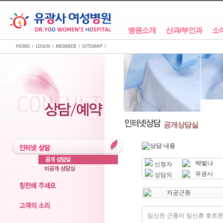
병원소개
산과/부인과
소
공개상담실
상담 내용
박빛나
신청자
유광사
상담의
자궁근종
임신전 근종이 임신흔 호르몬