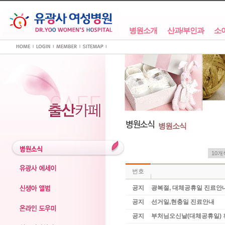
병원소개
산과/부인과
소
병원소식
번호
공지
광복절, 대체공휴일 진료안
공지
선거일,현충일 진료안내
공지
부처님오신날(대체공휴일)