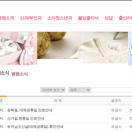
병원소개
산과/부인과
소아청소년과
불임클리닉
상담
출산카
병원소식
호
제 목
글쓴이
지
광복절, 대체공휴일 진료안내
유광사
2
지
선거일,현충일 진료안내
유광사
2
지
부처님오신날(대체공휴일) 휴진안내
유광사
2