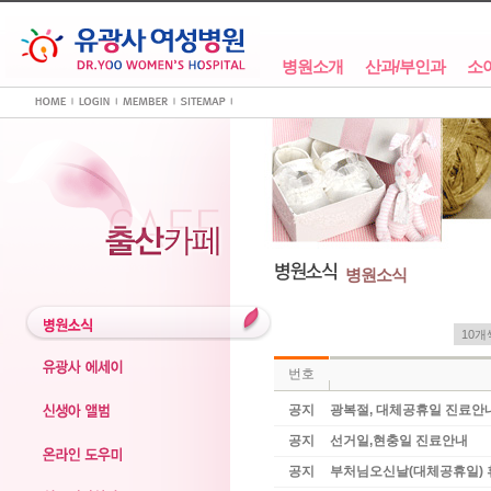
병원소개
산과/부인과
소
병원소식
번호
공지
광복절, 대체공휴일 진료안
공지
선거일,현충일 진료안내
공지
부처님오신날(대체공휴일)